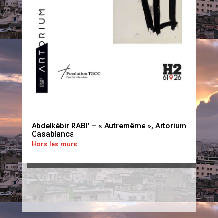
Abdelkébir RABI’ – « Autremême », Artorium
Casablanca
Hors les murs