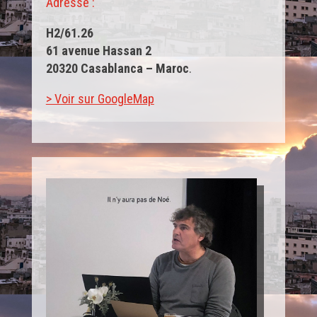
Adresse :
H2
/61.26
61 avenue Hassan 2
20320 Casablanca – Maroc
.
> Voir sur GoogleMap