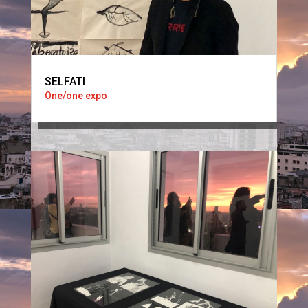
SELFATI
One/one expo